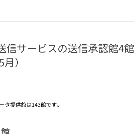
送信サービスの送信承認館4館
5月）
データ提供館は143館です。
認館