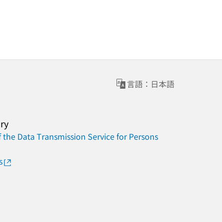
言語：日本語
ary
 the Data Transmission Service for Persons
s