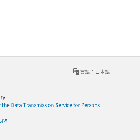
言語：日本語
ary
 the Data Transmission Service for Persons
s