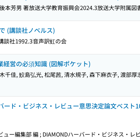
肥後本芳男 著
放送大学教育振興会
2024.3
放送大学附属図
 (講談社ノベルス)
講談社
1992.3
音声訳虹の会
企業経営の必須知識 (図解ポケット)
木千佳, 鮫島弘光, 松尾茜, 清水規子, 森下麻衣子, 渡部厚
ード・ビジネス・レビュー意思決定論文ベスト10 (Harv
ー編集部 編 ; DIAMONDハーバード・ビジネス・レ