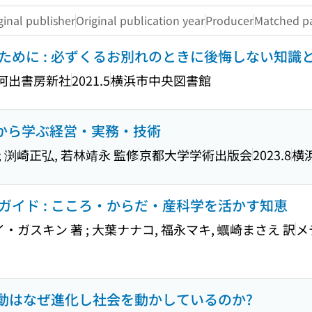
ginal publisher
Original publication year
Producer
Matched pa
ために : 必ずくるお別れのときに後悔しない知識
河出書房新社
2021.5
横浜市中央図書館
実践から学ぶ経営・実務・技術
; 渕崎正弘, 若林靖永 監修
京都大学学術出版会
2023.8
横
ガイド : こころ・からだ・産科学を活かす知恵
・ガスキン 著 ; 大葉ナナコ, 福永マキ, 蠣崎まさえ 訳
メ
行動はなぜ進化し社会を動かしているのか?