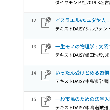
ダイヤモンド社
2019.3
名古
イスラエルvs.ユダヤ人
12
テキストDAISY
シルヴァン・シ
一生モノの物理学 : 文
13
テキストDAISY
鎌田浩毅, 米
いったん受けとめる習慣 
14
テキストDAISY
中島崇学 著
一般市民のための法学入門
15
テキストDAISY
李鳴 著
放送