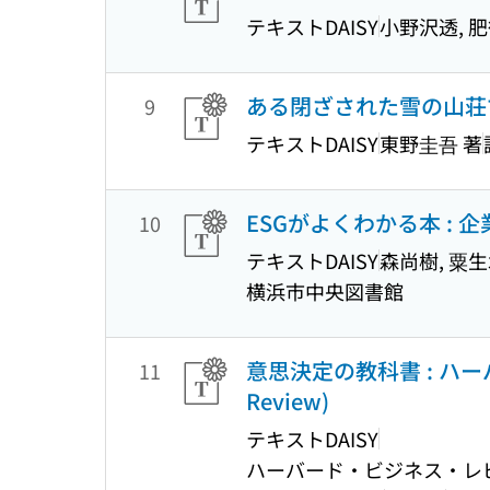
テキストDAISY
小野沢透, 
ある閉ざされた雪の山荘で
9
テキストDAISY
東野圭吾 著
ESGがよくわかる本 : 
10
テキストDAISY
森尚樹, 粟生
横浜市中央図書館
意思決定の教科書 : ハーバ
11
Review)
テキストDAISY
ハーバード・ビジネス・レビュ