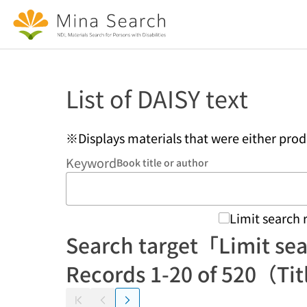
Jump to main content
List of DAISY text
※Displays materials that were either pro
Keyword
Book title or author
Limit search 
Search target「Limit sea
Records 1-20 of 520（Tit