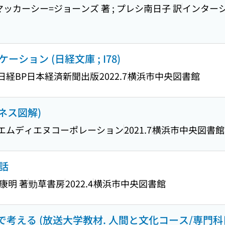
ッカーシー=ジョーンズ 著 ; プレシ南日子 訳
インター
ション (日経文庫 ; I78)
日経BP日本経済新聞出版
2022.7
横浜市中央図書館
ネス図解)
エムディエヌコーポレーション
2021.7
横浜市中央図書館
話
康明 著
勁草書房
2022.4
横浜市中央図書館
で考える (放送大学教材. 人間と文化コース/専門科