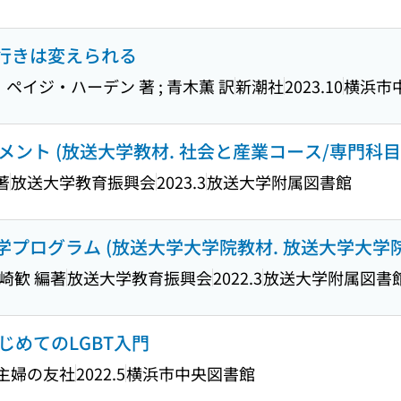
り行きは変えられる
ペイジ・ハーデン 著 ; 青木薫 訳
新潮社
2023.10
横浜市
ント (放送大学教材. 社会と産業コース/専門科目
著
放送大学教育振興会
2023.3
放送大学附属図書館
文学プログラム (放送大学大学院教材. 放送大学大学
野崎歓 編著
放送大学教育振興会
2022.3
放送大学附属図書
めてのLGBT入門
主婦の友社
2022.5
横浜市中央図書館