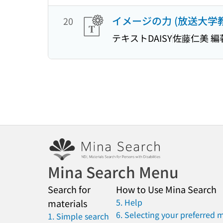
イメージの力 (放送大学
20
テキストDAISY
佐藤仁美 編
Mina Search Menu
Search for
How to Use Mina Search
5. Help
materials
6. Selecting your preferred 
1. Simple search