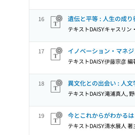
遺伝と平等 : 人生の成
16
テキストDAISY
キャスリン・
イノベーション・マネジメ
17
テキストDAISY
伊藤宗彦 編
異文化との出会い : 人
18
テキストDAISY
滝浦真人, 
今とこれからがわかるはじ
19
テキストDAISY
清水展人 著