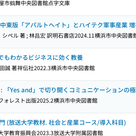
屋市鶴舞中央図書館点字文庫
 : 中東版「アパルトヘイト」とハイテク軍事産業 
ペル 著 ; 林昌宏 訳
明石書店
2024.11
横浜市中央図書
系でもわかるビジネスに効く教養
田誠 著
祥伝社
2022.3
横浜市中央図書館
: 「Yes and」で切り開くコミュニケーションの
フォレスト出版
2025.2
横浜市中央図書館
 (放送大学教材. 社会と産業コース/導入科目)
大学教育振興会
2023.3
放送大学附属図書館