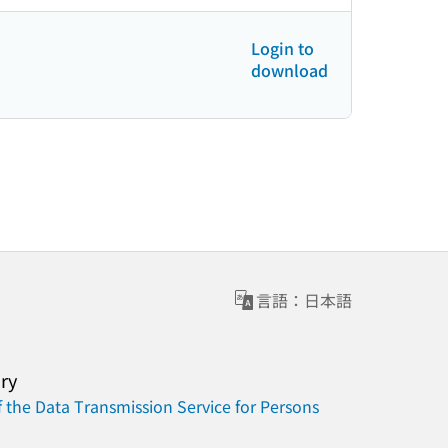
Login to
download
言語：日本語
ary
 the Data Transmission Service for Persons