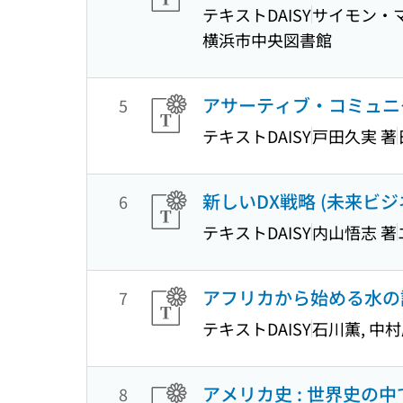
テキストDAISY
サイモン・マ
横浜市中央図書館
アサーティブ・コミュニケー
5
テキストDAISY
戸田久実 著
新しいDX戦略 (未来ビジ
6
テキストDAISY
内山悟志 著
アフリカから始める水の
7
テキストDAISY
石川薫, 中村
アメリカ史 : 世界史の中
8