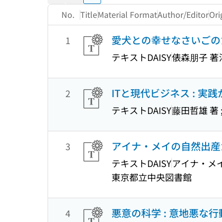
Return to the first page
Previous
Next
No.
Title
Material Format
Author/Editor
Ori
愛犬との幸せなさいごの
1
テキストDAISY
俵森朋子 著
ITと現代ビジネス : 
2
テキストDAISY
藤田哲雄 著 
アイナ・メイの自然出産
3
テキストDAISY
アイナ・メイ
東京都立中央図書館
悪意の科学 : 意地悪な
4