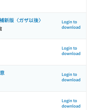
増補新版〈ガザ以後〉
Login to
download
館
Login to
download
極意
Login to
download
Login to
download