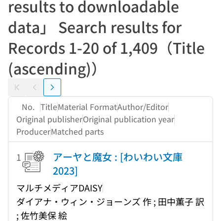
results to downloadable
data」 Search results for
Records 1-20 of 1,409（Title
(ascending)）
Return to the first page
Previous
Next
No.
Title
Material Format
Author/Editor
Original publisher
Original publication year
Producer
Matched parts
アーヤと魔女 : [わいわい文庫
1
2023]
マルチメディアDAISY
ダイアナ・ウィン・ジョーンズ 作 ; 田中薫子 訳
; 佐竹美保 絵