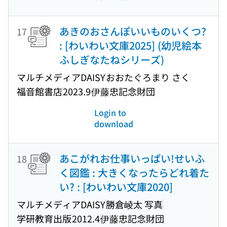
あきのおさんぽいいものいくつ?
17
: [わいわい文庫2025] (幼児絵本
ふしぎなたねシリーズ)
マルチメディアDAISY
おおたぐろまり さく
福音館書店
2023.9
伊藤忠記念財団
Login to
download
あこがれお仕事いっぱい!せいふ
18
く図鑑 : 大きくなったらどれ着た
い? : [わいわい文庫2020]
マルチメディアDAISY
勝倉崚太 写真
学研教育出版
2012.4
伊藤忠記念財団