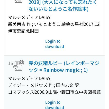
2019] (大人になっても忘れたく
ないいもとようこ名作絵本)
マルチメディアDAISY
新美南吉 作 ; いもとようこ 絵
金の星社
2017.12
伊藤忠記念財団
Login to
download
赤の妖精ルビー (レインボーマジ
16
ック = Rainbow magic ; 1)
マルチメディアDAISY
デイジー・メドウズ 作 ; 田内志文 訳
ゴマブックス
2006.9
山陽小野田市立中央図書館
Login to
download