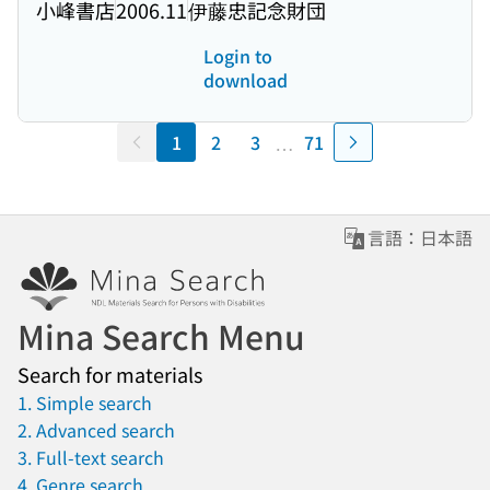
小峰書店
2006.11
伊藤忠記念財団
Login to
download
…
1
2
3
71
Previous
Next
言語：日本語
Mina Search Menu
Search for materials
1. Simple search
2. Advanced search
3. Full-text search
4. Genre search