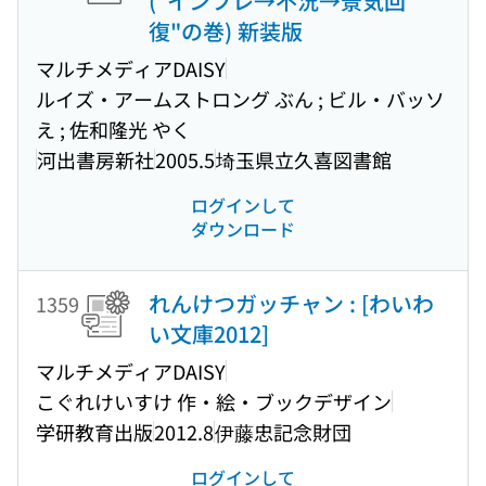
("インフレ→不況→景気回
復"の巻) 新装版
マルチメディアDAISY
ルイズ・アームストロング ぶん ; ビル・バッソ
え ; 佐和隆光 やく
河出書房新社
2005.5
埼玉県立久喜図書館
ログインして
ダウンロード
れんけつガッチャン : [わいわ
1359
い文庫2012]
マルチメディアDAISY
こぐれけいすけ 作・絵・ブックデザイン
学研教育出版
2012.8
伊藤忠記念財団
ログインして