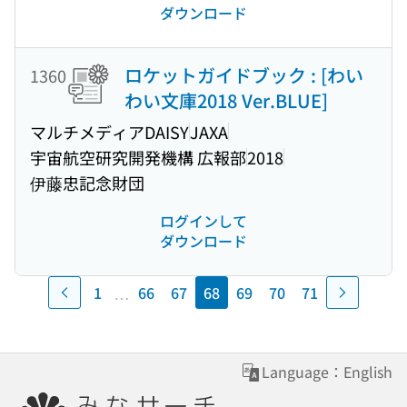
ダウンロード
ロケットガイドブック : [わい
1360
わい文庫2018 Ver.BLUE]
マルチメディアDAISY
JAXA
宇宙航空研究開発機構 広報部
2018
伊藤忠記念財団
ログインして
ダウンロード
…
1
66
67
68
69
70
71
前のページに戻る
次のペ
Language：English