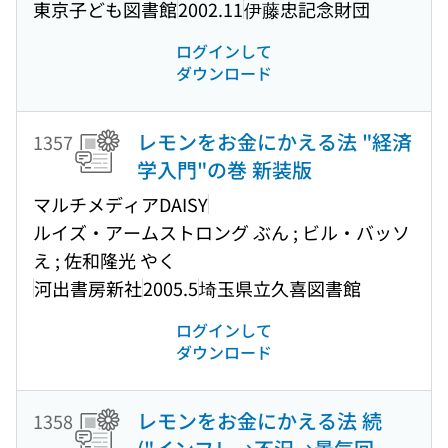
東京子ども図書館
2002.11
伊藤忠記念財団
ログインして
ダウンロード
レモンをお金にかえる法 "経済
1357
学入門"の巻 新装版
マルチメディアDAISY
ルイズ・アームストロング ぶん ; ビル・バッソ
え ; 佐和隆光 やく
河出書房新社
2005.5
埼玉県立久喜図書館
ログインして
ダウンロード
レモンをお金にかえる法 続
1358