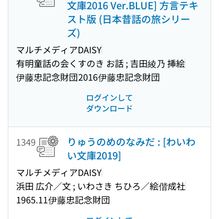
文庫2016 Ver.BLUE] 方言テキ
スト版 (日本昔話の旅シリー
ズ)
マルチメディアDAISY
有明童話の会くすのき お話 ; 吉田綾乃 挿絵
伊藤忠記念財団
2016
伊藤忠記念財団
ログインして
ダウンロード
りゅうのめのなみだ : [わいわ
1349
い文庫2019]
マルチメディアDAISY
浜田 広介／文 ; いわさき ちひろ／絵
偕成社
1965.11
伊藤忠記念財団