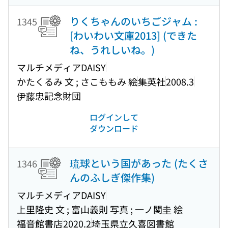
りくちゃんのいちごジャム :
1345
[わいわい文庫2013] (できた
ね、うれしいね。)
マルチメディアDAISY
かたくるみ 文 ; さこももみ 絵
集英社
2008.3
伊藤忠記念財団
ログインして
ダウンロード
琉球という国があった (たくさ
1346
んのふしぎ傑作集)
マルチメディアDAISY
上里隆史 文 ; 富山義則 写真 ; 一ノ関圭 絵
福音館書店
2020.2
埼玉県立久喜図書館