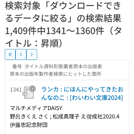
検索対象「ダウンロードでき
るデータに絞る」の検索結果
1,409件中1341〜1360件（タ
イトル：昇順）
最初のページに戻る
前のページに戻る
次のページに進む
番号
タイトル
資料形態
著者
原本の出版者
原本の出版年
製作者
検索にヒットした箇所
ランカ : にほんにやってきたお
1341
んなのこ : [わいわい文庫2024]
マルチメディアDAISY
野呂きくえ さく ; 松成真理子 え
偕成社
2020.4
伊藤忠記念財団