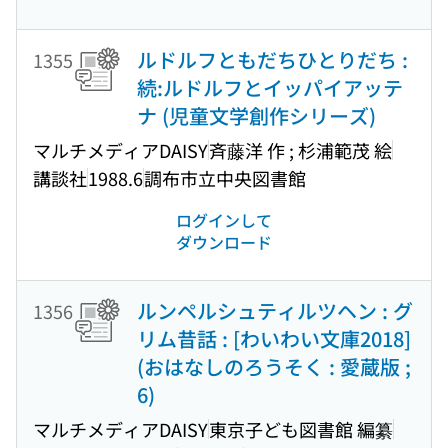
ルドルフともだちひとりだち :
1355
続:ルドルフとイッパイアッテ
ナ (児童文学創作シリーズ)
マルチメディアDAISY
斉藤洋 作 ; 杉浦範茂 絵
講談社
1988.6
調布市立中央図書館
ログインして
ダウンロード
ルンペルシュティルツヘン : グ
1356
リム昔話 : [わいわい文庫2018]
(おはなしのろうそく : 愛蔵版 ;
6)
マルチメディアDAISY
東京子ども図書館 編纂